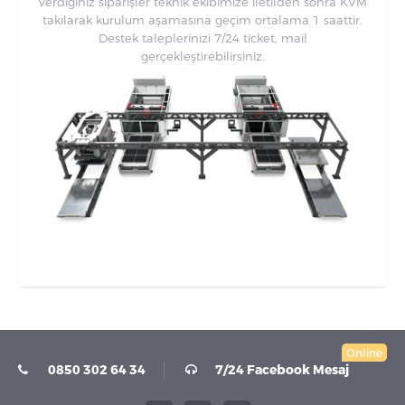
Verdiğiniz siparişler teknik ekibimize iletilden sonra KVM
takılarak kurulum aşamasına geçim ortalama 1 saattir.
Destek taleplerinizi 7/24 ticket, mail
gerçekleştirebilirsiniz.
Online
0850 302 64 34
7/24 Facebook Mesaj