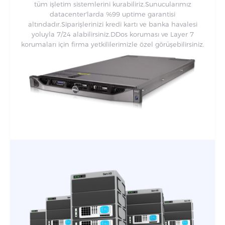
tüm işletim sistemlerini kurabiliriz.Sunucularımız
datacenter'larda %99 uptime garantisi
altındadır.Siparişlerinizi kredi kartı ve banka havalesi
yoluyla 7/24 alabilirsiniz.DDos koruması ve Layer 7
korumaları için firma yetkililerimizle özel görüşebilirsiniz.