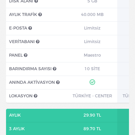
DİSK ALANI
5 GB
AYLIK TRAFİK
40.000 MB
8
E-POSTA
Limitsiz
VERİTABANI
Limitsiz
PANEL
Maestro
BARINDIRMA SAYISI
10 SİTE
ANINDA AKTİVASYON
LOKASYON
TÜRKİYE - CENTER
TÜRKİ
AYLIK
29.90 TL
3 AYLIK
89.70 TL
1