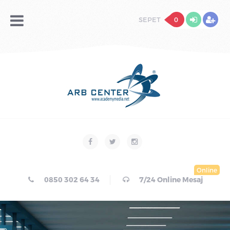
SEPET
0
Online
0850 302 64 34
7/24 Online Mesaj