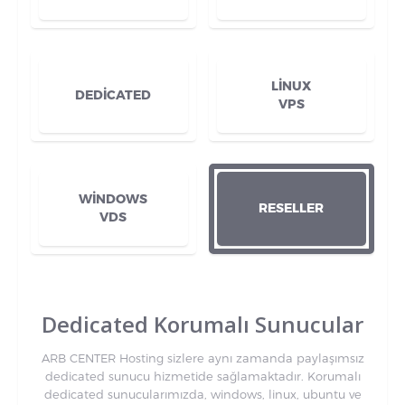
LİNUX
DEDİCATED
VPS
WİNDOWS
RESELLER
VDS
Dedicated Korumalı Sunucular
ARB CENTER Hosting sizlere aynı zamanda paylaşımsız
dedicated sunucu hizmetide sağlamaktadır. Korumalı
dedicated sunucularımızda, windows, linux, ubuntu ve